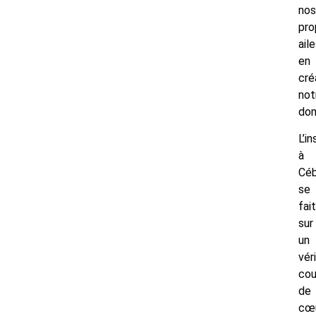
nos
pro
ail
en
cré
not
dom
L’in
à
Cé
se
fait
sur
un
vér
co
de
cœ