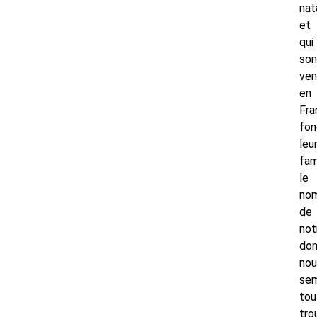
nat
et
qui
son
ven
en
Fra
fon
leu
fam
le
no
de
not
do
nou
se
tou
tro