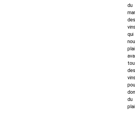
du
mar
de
vin
qui
nou
pla
ava
tou
de
vin
pou
don
du
plai