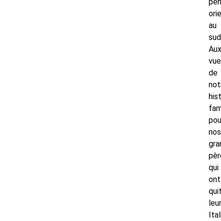
pen
ori
au
sud
Au
vue
de
not
his
fami
pou
nos
gra
pèr
qui
ont
qui
leu
Ital