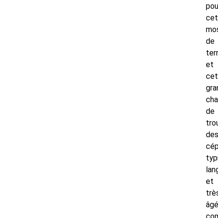
pou
cet
mo
de
ter
et
cet
gra
ch
de
tro
de
cé
typ
lan
et
trè
âg
co