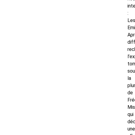
int
:
Le
Emi
Apr
dif
rec
l’e
to
sou
la
pl
de
Fré
Mis
qui
déc
une