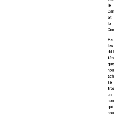
le
Car
et
le
Cin
Par
les
dif
tè
qu
nou
ach
se
tro
un
no
qui
nou