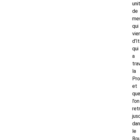
uni
de
me
qui
vie
d’It
qui
a
tra
la
Pr
et
qu
l’on
ret
jus
dan
le
Rou