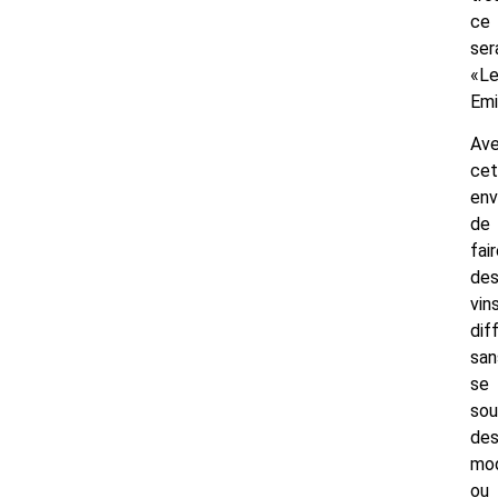
ce
ser
«L
Emi
Av
cet
env
de
fai
de
vin
dif
san
se
sou
de
mo
ou