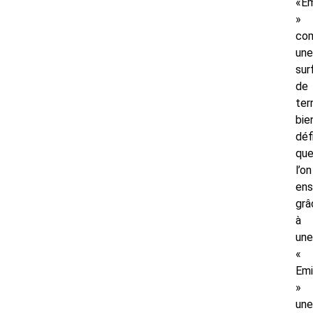
«Em
»
co
une
sur
de
ter
bie
déf
qu
l’on
en
grâ
à
une
«
Emi
»
une