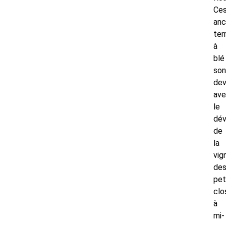
Ce
anc
ter
à
blé
son
de
av
le
dé
de
la
vig
de
pet
clo
à
mi-